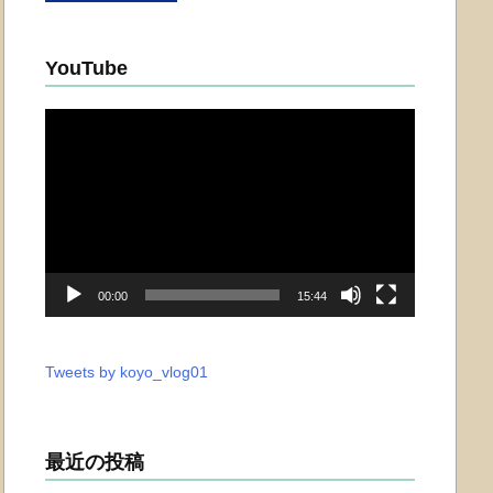
YouTube
動
画
プ
レ
ー
ヤ
ー
00:00
15:44
Tweets by koyo_vlog01
最近の投稿