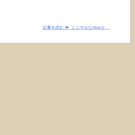
記事を読む
ミニマルなVlogカ ...